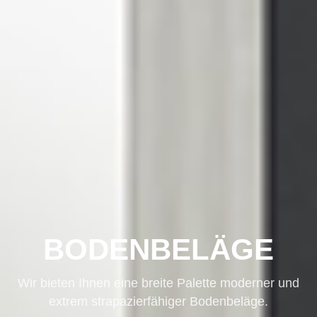
BODENBELÄGE
Wir bieten Ihnen eine breite Palette moderner und
extrem strapazierfähiger Bodenbeläge.