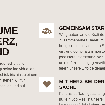
UME
GEMEINSAM STAR
Wir glauben an die Kraft de
ERZ,
Zusammenarbeit. Jeder im
bringt seine individuellen S
ND
ein, und gemeinsam meiste
jede Herausforderung. Wir
unterstützen uns gegenseit
eidenschaft und
feiern unsere Erfolge geme
 seine individuellen
chick bis hin zu einem
 stehen wir für
MIT HERZ BEI DER
rsönlich und auf
SACHE
Für uns ist Raumgestaltung
nur ein Job – es ist unsere
Leidenschaft. Wir lieben, wa