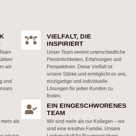
K
VIELFALT, DIE
INSPIRIERT
r
 Team
Unser Team vereint unterschiedliche
tärken
Persönlichkeiten, Erfahrungen und
rn wir
Perspektiven. Diese Vielfalt ist
unsere Stärke und ermöglicht es uns,
ig und
einzigartige und individuelle
insam.
Lösungen für jeden Kunden zu
finden.
EIN EINGESCHWORENES
TEAM
 mehr als
Wir sind mehr als nur Kollegen – wir
sind eine kreative Familie. Unsere
s wir tun,
Leidenschaft für Raumgestaltung